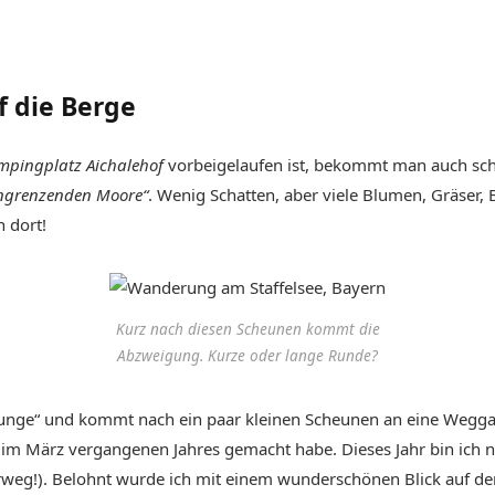
f die Berge
mpingplatz Aichalehof
vorbeigelaufen ist, bekommt man auch scho
 angrenzenden Moore“
. Wenig Schatten, aber viele Blumen, Gräser,
 dort!
Kurz nach diesen Scheunen kommt die
Abzweigung. Kurze oder lange Runde?
unge“ und kommt nach ein paar kleinen Scheunen an eine Weggabe
ch im März vergangenen Jahres gemacht habe. Dieses Jahr bin ich n
weg!). Belohnt wurde ich mit einem wunderschönen Blick auf den 