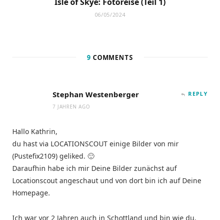
Isle of Skye: Fotoreise (Teil 1)
06/05/2024
9
COMMENTS
Stephan Westenberger
REPLY
7 JAHREN AGO
Hallo Kathrin,
du hast via LOCATIONSCOUT einige Bilder von mir
(Pustefix2109) geliked. 🙂
Daraufhin habe ich mir Deine Bilder zunächst auf
Locationscout angeschaut und von dort bin ich auf Deine
Homepage.
Ich war vor 2 Jahren auch in Schottland und bin wie du,